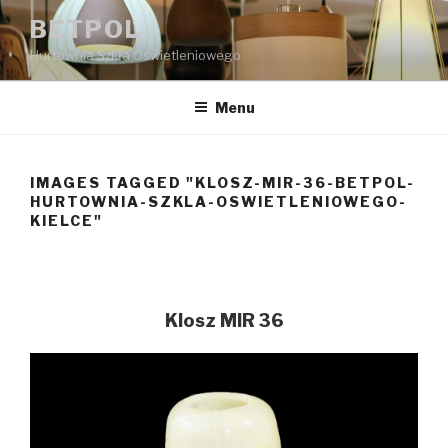
Przeskocz
BETPOL
do
Hurtownia Szkła Oświetleniowego
treści
Menu
IMAGES TAGGED "KLOSZ-MIR-36-BETPOL-
HURTOWNIA-SZKLA-OSWIETLENIOWEGO-
KIELCE"
Klosz MIR 36