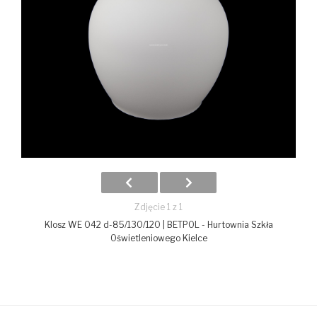
Zdjęcie 1 z 1
Klosz WE 042 d-85/130/120 | BETPOL - Hurtownia Szkła
Oświetleniowego Kielce