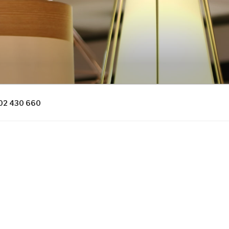
02 430 660